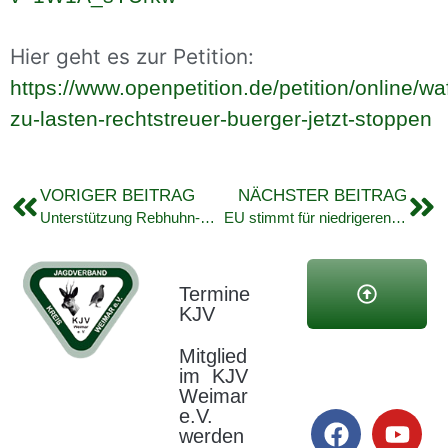
Hier geht es zur Petition:
https://www.openpetition.de/petition/online/
zu-lasten-rechtstreuer-buerger-jetzt-stoppen
VORIGER BEITRAG
NÄCHSTER BEITRAG
Unterstützung Rebhuhn-Kettenzählung
EU stimmt für niedrigeren Schutzstatus des Wolfs
Termine
KJV
copyright kjv
Mitglied
weimar |
im KJV
Kreisjagdverband
webseitenservic
Weimar
thüringen
Stadt- und
e.V.
werden
Landkreis