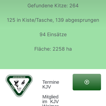
Gefundene Kitze: 264
125 in Kiste/Tasche, 139 abgesprungen
94 Einsätze
Fläche: 2258 ha
Termine
KJV
copyright kjv
Mitglied
weimar |
im KJV
Kreisjagdverband
webseitenservic