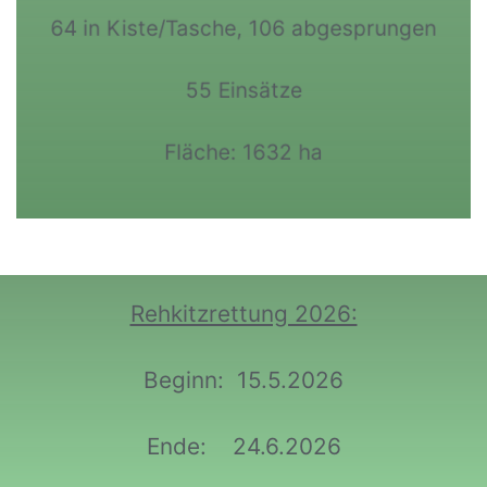
Gefundene Kitze: 170
64 in Kiste/Tasche, 106 abgesprungen
55 Einsätze
Fläche: 1632 ha
Rehkitzrettung 2026:
Beginn: 15.5.2026
Ende: 24.6.2026