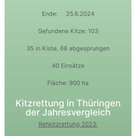
Ende: 25.6.2024
Gefundene Kitze: 103
35 in Kiste, 68 abgesprungen
40 Einsätze
Fläche: 900 ha
Kitzrettung in Thüringen
der Jahresvergleich
Rehkitzrettung 2023: