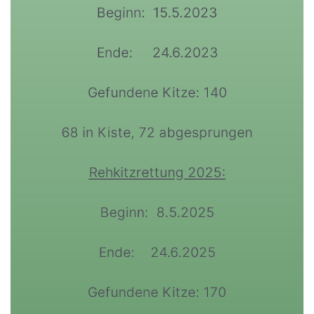
Beginn: 15.5.2023
Ende: 24.6.2023
Gefundene Kitze: 140
68 in Kiste, 72 abgesprungen
Rehkitzrettung 2025:
Beginn: 8.5.2025
Ende: 24.6.2025