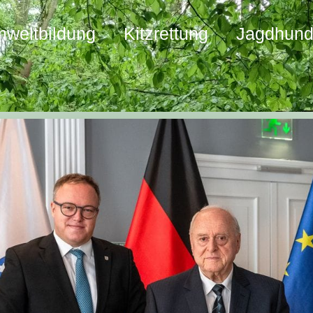
weltbildung
Kitzrettung
Jagdhun