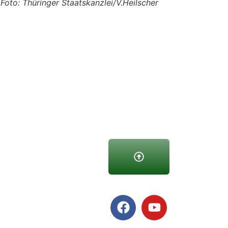
Foto: Thüringer Staatskanzlei/V.Heilscher
copyright kjv weimar |
webseitenservice thüringen