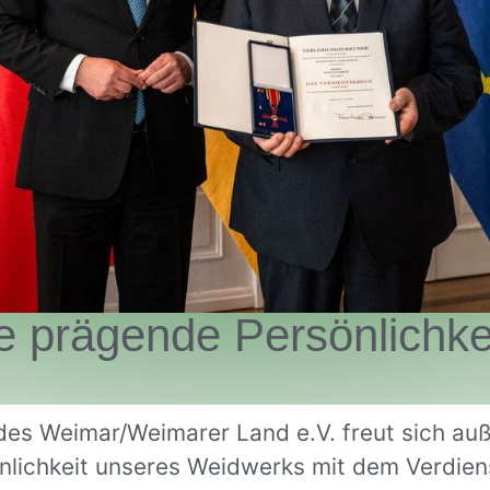
ne prägende Persönlichk
es Weimar/Weimarer Land e.V. freut sich auße
nlichkeit unseres Weidwerks mit dem Verdie