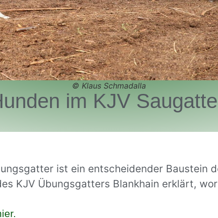
© Klaus Schmadalla
Hunden im KJV Saugatte
ungsgatter ist ein entscheidender Baustein 
des KJV Übungsgatters Blankhain erklärt, wo
ier.