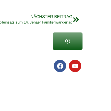
NÄCHSTER BEITRAG
bileinsatz zum 14. Jenaer Familienwandertag
copyright kjv weimar |
webseitenservice thüringen
07/08/2026 04:09