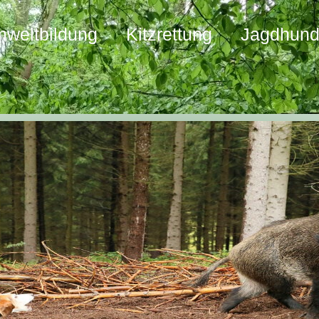
weltbildung
Kitzrettung
Jagdhun